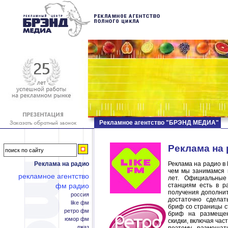
Рекламное агентство "БРЭНД МЕДИА"
Реклама на
Реклама на радио
Реклама на радио в 
чем мы занимамся 
рекламное агентство
лет. Официальны
фм радио
станциям есть в р
получения дополнит
россия
достаточно сделат
like фм
бриф со страницы с
ретро фм
бриф на размещен
юмор фм
скидки, включая час
джаз