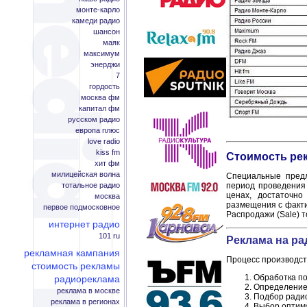
монте-карло
камеди радио
шансон
маяк
максимум
энерджи
7
гордость
москва фм
капитал фм
русском радио
европа плюс
love radio
kiss fm
Стоимость рек
хит фм
милицейская волна
Специальные предл
тотальное радио
период проведения 
ценах, достаточно
москва
размещения с факти
первое подмосковное
Распродажи (Sale) т
интернет радио
101 ru
Реклама на ра
рекламная кампания
Процесс производс
стоимость рекламы
Обработка по
радиореклама
Определение 
реклама в москве
Подбор радио
реклама в регионах
Выбор оптима