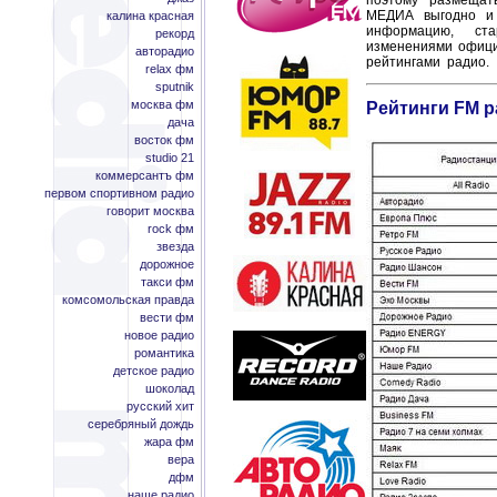
поэтому размещат
МЕДИА выгодно и 
калина красная
информацию, ст
рекорд
изменениями офици
авторадио
рейтингами радио.
relax фм
sputnik
москва фм
Рейтинги FM р
дача
восток фм
studio 21
коммерсантъ фм
первом спортивном радио
говорит москва
rock фм
звезда
дорожное
такси фм
комсомольская правда
вести фм
новое радио
романтика
детское радио
шоколад
русский хит
серебряный дождь
жара фм
вера
дфм
наше радио