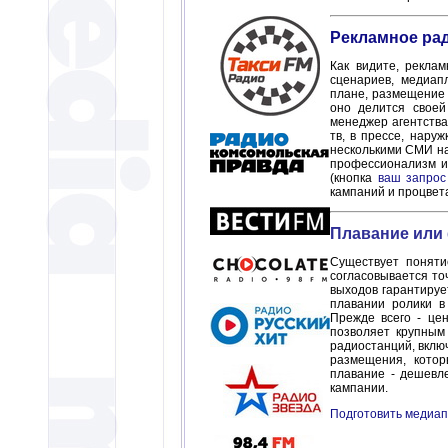
Рекламное рад
Как видите, рекла
сценариев, медиап
плане, размещение 
оно делится своей
менеджер агентства
тв, в прессе, нару
несколькими СМИ на
профессионализм и 
(кнопка
ваш запрос
кампаний и процвет
Плавание или
Существует поняти
согласовывается то
выходов гарантируе
плавании ролики 
Прежде всего - цен
позволяет крупным
радиостанций, вклю
размещения, котор
плавание - дешевле
кампании.
Подготовить медиап