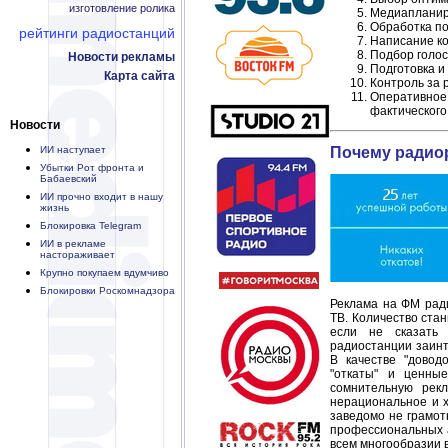
изготовление ролика
Медиапланиро
Обработка по
рейтинги радиостанций
Написание ко
Подбор голос
Новости рекламы
Подготовка и
Карта сайта
Контроль за 
Оперативное
фактического
Новости
ИИ наступает
Почему радиор
Убытки Рот фронта и
Бабаевский
ИИ прочно входит в нашу
жизнь
Блокировка Telegram
ИИ в рекламе
настораживает
Крупно покупаем вдумчиво
Блокировки Роскомнадзора
Реклама на ФМ рад
ТВ. Количество ста
если не сказать 
радиостанции заинт
В качестве "довод
"откаты" и ценные
сомнительную рек
нерациональное и х
заведомо не грамот
профессиональных а
всем многообразии в