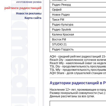
изготовление ролика
Радио Рекорд
рейтинги радиостанций
Орфей
Новости рекламы
Новое Радио
Карта сайта
Такси FM
Радио Культура
Радио Sputnik
Калина Красная
Восток FM
STUDIO 21
Радио Гордость
AQH - средний рейтинг радиостанций 15-м
Reach Dly - накопленное суточное колич
Reach Wly - накопленный охват за неделю
TSL Dly - продолжительность прослушива
TSL Wly - продолжительность прослушива
AQH Share - доля слушателей станции о
Аудитории радиостанций в Ро
Население 12+ лет, проживающее в город
Размер генеральной совокупности (тыс.):
Данные рассчитаны за все сутки.