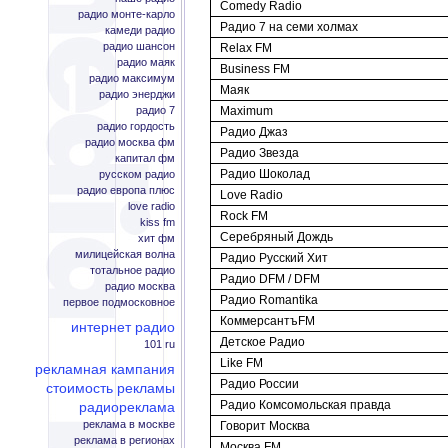
Comedy Radio
радио монте-карло
Радио 7 на семи холмах
камеди радио
радио шансон
Relax FM
радио маяк
Business FM
радио максимум
Маяк
радио энерджи
радио 7
Maximum
радио гордость
Радио Джаз
радио москва фм
Радио Звезда
капитал фм
Радио Шоколад
русском радио
радио европа плюс
Love Radio
love radio
Rock FM
kiss fm
Серебряный Дождь
хит фм
милицейская волна
Радио Русский Хит
тотальное радио
Радио DFM / DFM
радио москва
Радио Romantika
первое подмосковное
КоммерсантъFM
интернет радио
Детское Радио
101 ru
Like FM
рекламная кампания
Радио России
стоимость рекламы
Радио Комсомольская правда
радиореклама
реклама в москве
Говорит Москва
реклама в регионах
Москва FM