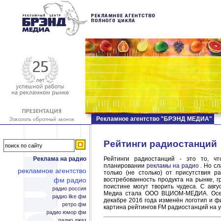
Рекламное агентство "БРЭНД МЕДИА"
Рейтинги радиостанций
Реклама на радио
Рейтинги радиостанций - это то, ч
планировании
рекламы на радио
. Но сл
рекламное агентство
только (не столько) от присутствия 
фм радио
востребованность продукта на рынке, 
поистине могут творить чудеса. С ав
радио россия
Медиа стала ООО ВЦИОМ-МЕДИА. Осень
радио like фм
декабре 2016 года изменён логотип и 
ретро фм
картина рейтингов FM радиостанций на 
радио юмор фм
радио джаз