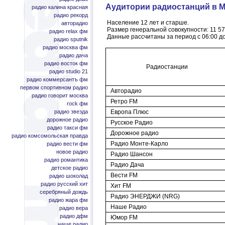
Аудитории радиостанций в Мос
радио калина красная
радио рекорд
Население 12 лет и старше.
авторадио
Размер генеральной совокупности: 11 57
радио relax фм
Данные рассчитаны за период с 06:00 до
радио sputnik
радио москва фм
радио дача
радио восток фм
Радиостанции
радио studio 21
радио коммерсантъ фм
первом спортивном радио
Авторадио
радио говорит москва
Ретро FM
rock фм
радио звезда
Европа Плюс
дорожное радио
Русское Радио
радио такси фм
Дорожное радио
радио комсомольская правда
Радио Монте-Карло
радио вести фм
новое радио
Радио Шансон
радио романтика
Радио Дача
детское радио
Вести FM
радио шоколад
радио русский хит
Хит FM
серебряный дождь
Радио ЭНЕРДЖИ (NRG)
радио жара фм
Наше Радио
радио вера
радио дфм
Юмор FM
наше радио