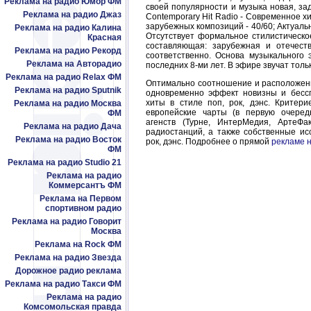
Реклама на радио Юмор ФМ
своей популярности и музыка новая, за
Реклама на радио Джаз
Contemporary Hit Radio - Современное х
зарубежных композиций - 40/60; Актуаль
Реклама на радио Калина
Отсутствует формальное стилистическо
Красная
составляющая: зарубежная и отечес
Реклама на радио Рекорд
соответственно. Основа музыкального
Реклама на Авторадио
последних 8-ми лет. В эфире звучат тол
Реклама на радио Relax ФМ
Оптимально соотношение и расположен
Реклама на радио Sputnik
одновременно эффект новизны и бессп
хиты в стиле поп, рок, дэнс. Крите
Реклама на радио Москва
европейские чарты (в первую очеред
ФМ
агенств (Турне, ИнтерМедия, АртеФа
Реклама на радио Дача
радиостанций, а также собственные ис
Реклама на радио Восток
рок, дэнс. Подробнее о прямой
рекламе 
ФМ
Реклама на радио Studio 21
Реклама на радио
Коммерсантъ ФМ
Реклама на Первом
спортивном радио
Реклама на радио Говорит
Москва
Реклама на Rock ФМ
Реклама на радио Звезда
Дорожное радио реклама
Реклама на радио Такси ФМ
Реклама на радио
Комсомольская правда