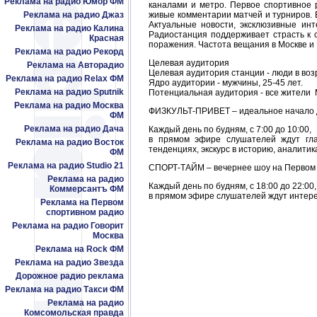
Реклама на радио Юмор ФМ
каналами и метро. Первое спортивное р
Реклама на радио Джаз
живые комментарии матчей и турниров. Б
Актуальные новости, эксклюзивные инт
Реклама на радио Калина
Радиостанция поддерживает страсть к 
Красная
поражения. Частота вещания в Москве и 
Реклама на радио Рекорд
Целевая аудитория
Реклама на Авторадио
Целевая аудитория станции - люди в возр
Реклама на радио Relax ФМ
Ядро аудитории - мужчины, 25-45 лет.
Реклама на радио Sputnik
Потенциальная аудитория - все жители М
Реклама на радио Москва
ФИЗКУЛЬТ-ПРИВЕТ – идеальное начало дн
ФМ
Реклама на радио Дача
Каждый день по будням, c 7:00 до 10:00,
в прямом эфире слушателей ждут гла
Реклама на радио Восток
тенденциях, экскурс в историю, аналитик
ФМ
Реклама на радио Studio 21
СПОРТ-ТАЙМ – вечернее шоу на Первом
Реклама на радио
Каждый день по будням, c 18:00 до 22:00,
Коммерсантъ ФМ
в прямом эфире слушателей ждут интере
Реклама на Первом
спортивном радио
Реклама на радио Говорит
Москва
Реклама на Rock ФМ
Реклама на радио Звезда
Дорожное радио реклама
Реклама на радио Такси ФМ
Реклама на радио
Комсомольская правда