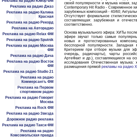
Реклама на радио Юмор ФМ
своей популярности и музыка новая, за
Реклама на радио Джаз
Contemporary Hit Radio - Современное х
зарубежных композиций - 40/60; Актуаль
Реклама на радио Калина
Отсутствует формальное стилистическо
Красная
составляющая: зарубежная и отечес
Реклама на радио Рекорд
соответственно.
Реклама на Авторадио
Основа музыкального эфира: ХИТы послед
Реклама на радио Relax ФМ
эфире звучат только самые популярн
Реклама на радио Sputnik
новых и протестированных компози
бесспорной популярности. Западная 
Реклама на радио Москва
Критерием при отборе музыки для эф
ФМ
очередь, радиочарты), чарты россий
Реклама на радио Дача
АртеФакт и др.), составляющиеся на ос
Реклама на радио Восток
исследования Отечественная музыка: х
ФМ
размещения прямой
рекламы на радио 
Реклама на радио Studio 21
Реклама на радио
Коммерсантъ ФМ
Реклама на Первом
спортивном радио
Реклама на радио Говорит
Москва
Реклама на Rock ФМ
Реклама на радио Звезда
Дорожное радио реклама
Реклама на радио Такси ФМ
Реклама на радио
Комсомольская правда