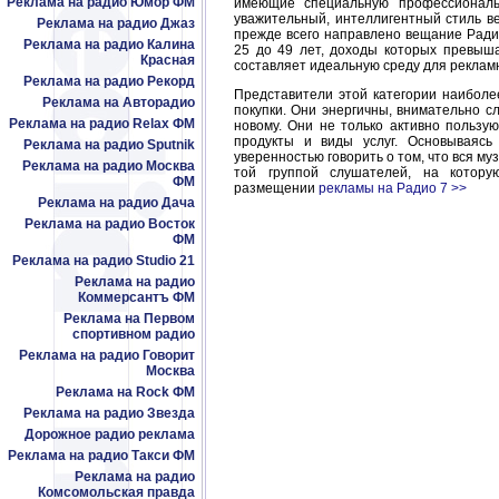
Реклама на радио Юмор ФМ
имеющие специальную профессиональ
уважительный, интеллигентный стиль ве
Реклама на радио Джаз
прежде всего направлено вещание Радио
Реклама на радио Калина
25 до 49 лет, доходы которых превыш
Красная
составляет идеальную среду для реклам
Реклама на радио Рекорд
Представители этой категории наибол
Реклама на Авторадио
покупки. Они энергичны, внимательно с
Реклама на радио Relax ФМ
новому. Они не только активно пользу
продукты и виды услуг. Основываясь
Реклама на радио Sputnik
уверенностью говорить о том, что вся му
Реклама на радио Москва
той группой слушателей, на котор
ФМ
размещении
рекламы на Радио 7 >>
Реклама на радио Дача
Реклама на радио Восток
ФМ
Реклама на радио Studio 21
Реклама на радио
Коммерсантъ ФМ
Реклама на Первом
спортивном радио
Реклама на радио Говорит
Москва
Реклама на Rock ФМ
Реклама на радио Звезда
Дорожное радио реклама
Реклама на радио Такси ФМ
Реклама на радио
Комсомольская правда